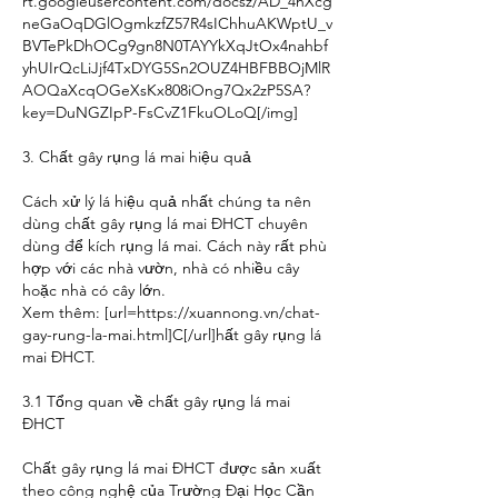
rt.googleusercontent.com/docsz/AD_4nXcg
neGaOqDGlOgmkzfZ57R4sIChhuAKWptU_v
BVTePkDhOCg9gn8N0TAYYkXqJtOx4nahbf
yhUIrQcLiJjf4TxDYG5Sn2OUZ4HBFBBOjMlR
AOQaXcqOGeXsKx808iOng7Qx2zP5SA?
key=DuNGZIpP-FsCvZ1FkuOLoQ[/img]
3. Chất gây rụng lá mai hiệu quả
Cách xử lý lá hiệu quả nhất chúng ta nên 
dùng chất gây rụng lá mai ĐHCT chuyên 
dùng để kích rụng lá mai. Cách này rất phù 
hợp với các nhà vườn, nhà có nhiều cây 
hoặc nhà có cây lớn.
Xem thêm: [url=
https://xuannong.vn/chat-
gay-rung-la-mai.html]C[/url]hất
 gây rụng lá 
mai ĐHCT.
3.1 Tổng quan về chất gây rụng lá mai 
ĐHCT
Chất gây rụng lá mai ĐHCT được sản xuất 
theo công nghệ của Trường Đại Học Cần 