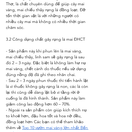
Thơ, là chất chuyên dùng để giúp cây mai 
vàng, mai chiếu thủy rụng lá đồng loạt. Đỡ 
tốn thời gian vặt lá với những người có 
nhiều cây mai mà không có nhiều thời gian 
chăm sóc.
3.2 Công dụng chất gây rụng lá mai ĐHCT
- Sản phẩm này khi phun lên lá mai vàng, 
mai chiếu thủy, linh sam sẽ gây rụng lá sau 
đó 2 – 3 ngày. Đặc biệt là không làm hư nụ 
mai vàng, chết cành do thuốc nếu sử dụng 
đúng nồng độ đã ghi theo nhãn chai.
- Sau 2 – 3 ngày phun thuốc thì tiến hành lặt 
lá vì thuốc không gây rụng lá non, các lá còn 
lại thì cũng dễ dàng lặt bỏ vì tầng rời ở 
cuống lá đã hình thành. Sản phẩm này làm 
giảm công lao động hơn 60 – 70%.
- Ngoài ra sản phẩm còn giúp kích thích nụ 
to khoẻ hơn, đậu hoa tốt và hoa nở đều, 
đồng loạt hơn Các bạn có thể tham khảo 
thêm về 
Top 10 vườn mai vàng lớn nhất Bến 