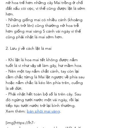
nở hoa trể hơn những cây Mai trồng ở chổ 
đất xấu còi cọc, vì thế cũng được lặt lá sớm 
hơn.
- Những giống mai có nhiều cánh (khoảng 
12 cánh trở lên) cũng thường nở hoa trễ 
hơn giống mai vàng 5 cánh vài ngày vì thế 
cũng phải nhặt lá mai sớm hơn.
2. Lưu ý về cách lặt lá mai
- Khi lặt lá hoa mai tết không được nắm 
tuốt lá vì như vậy sẽ làm gãy, hư mầm hoa.
- Nên một tay nắm chắt cành, tay còn lại 
cầm chắc từng lá Mai lật ngược về phía sau 
hoặc nắm chắc lá kéo lên phía trên, cuống 
lá sẽ đứt.
- Phải nhặt hết toàn bộ số lá trên cây. Sau 
đó ngừng tưới nước một vài ngày, rồi lại 
tiếp tục tưới nước trở lại bình thường.
Xem thêm: 
bán phôi mai vàng
.
[img]
https://lh7-