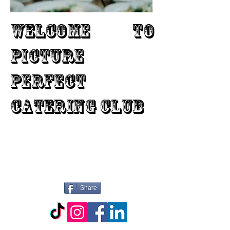
WELCOME TO
PICTURE
PERFECT
CATERING CLUB
Share