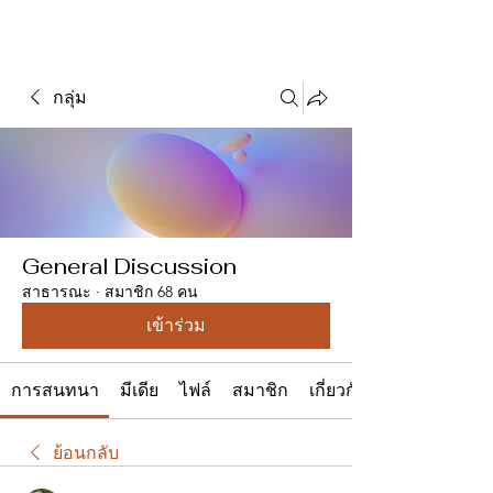
กลุ่ม
General Discussion
สาธารณะ
·
สมาชิก 68 คน
เข้าร่วม
การสนทนา
มีเดีย
ไฟล์
สมาชิก
เกี่ยวกับ
ย้อนกลับ