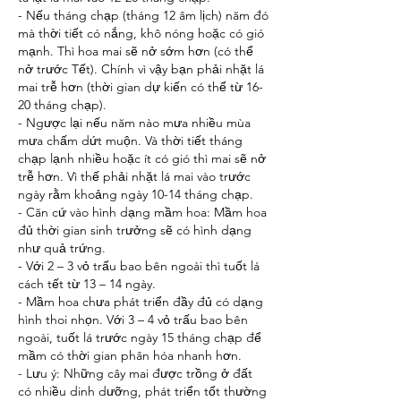
- Nếu tháng chạp (tháng 12 âm lịch) năm đó 
mà thời tiết có nắng, khô nóng hoặc có gió 
mạnh. Thì hoa mai sẽ nở sớm hơn (có thể 
nở trước Tết). Chính vì vậy bạn phải nhặt lá 
mai trễ hơn (thời gian dự kiến có thể từ 16-
20 tháng chạp).
- Ngược lại nếu năm nào mưa nhiều mùa 
mưa chấm dứt muộn. Và thời tiết tháng 
chạp lạnh nhiều hoặc ít có gió thì mai sẽ nở 
trễ hơn. Vì thế phải nhặt lá mai vào trước 
ngày rằm khoảng ngày 10-14 tháng chạp.
- Căn cứ vào hình dạng mầm hoa: Mầm hoa 
đủ thời gian sinh trưởng sẽ có hình dạng 
như quả trứng.
- Với 2 – 3 vỏ trấu bao bên ngoài thì tuốt lá 
cách tết từ 13 – 14 ngày.
- Mầm hoa chưa phát triển đầy đủ có dạng 
hình thoi nhọn. Với 3 – 4 vỏ trấu bao bên 
ngoài, tuốt lá trước ngày 15 tháng chạp để 
mầm có thời gian phân hóa nhanh hơn.
- Lưu ý: Những cây mai được trồng ở đất 
có nhiều dinh dưỡng, phát triển tốt thường 