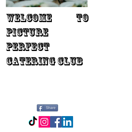
WELCOME TO
PICTURE
PERFECT
CATERING CLUB
Share