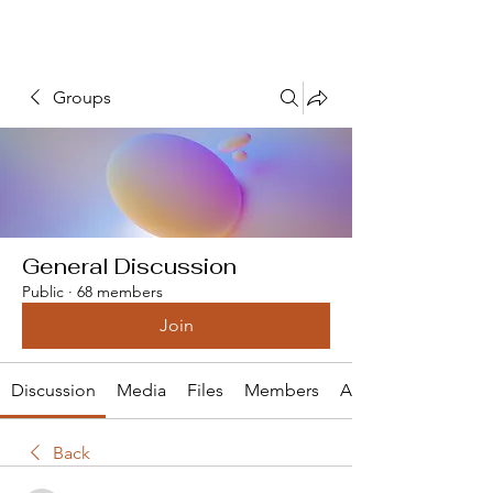
Groups
General Discussion
Public
·
68 members
Join
Discussion
Media
Files
Members
About
Back