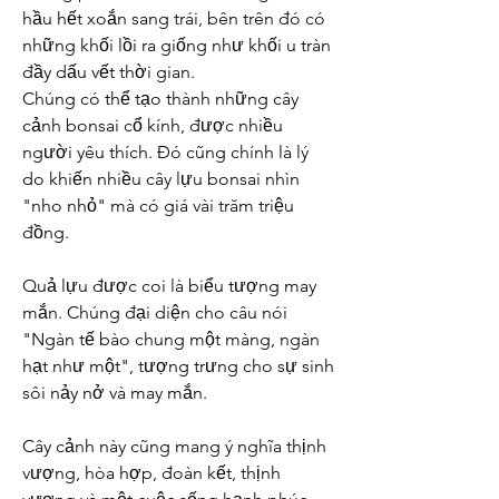
hầu hết xoắn sang trái, bên trên đó có 
những khối lồi ra giống như khối u tràn 
đầy dấu vết thời gian.
Chúng có thể tạo thành những cây 
cảnh bonsai cổ kính, được nhiều 
người yêu thích. Đó cũng chính là lý 
do khiến nhiều cây lựu bonsai nhìn 
"nho nhỏ" mà có giá vài trăm triệu 
đồng.
Quả lựu được coi là biểu tượng may 
mắn. Chúng đại diện cho câu nói 
"Ngàn tế bào chung một màng, ngàn 
hạt như một", tượng trưng cho sự sinh 
sôi nảy nở và may mắn.
Cây cảnh này cũng mang ý nghĩa thịnh 
vượng, hòa hợp, đoàn kết, thịnh 