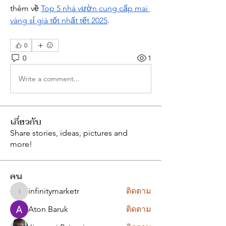
thêm về 
Top 5 nhà vườn cung cấp mai 
vàng sỉ giá tốt nhất tết 2025
.
0
0
1
Write a comment...
เกี่ยวกับ
Share stories, ideas, pictures and
more!
คน
infinitymarketr
ติดตาม
infinitymarketr
Aton Baruk
ติดตาม