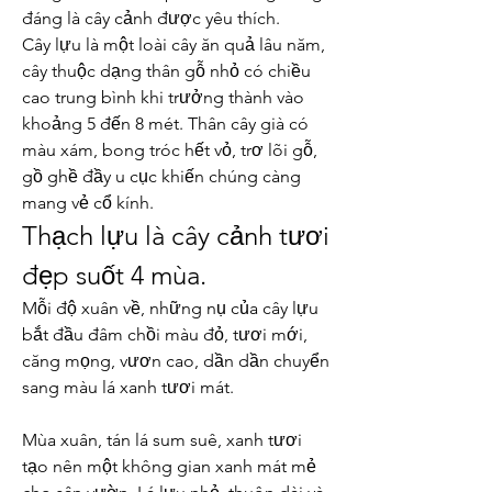
đáng là cây cảnh được yêu thích.
Cây lựu là một loài cây ăn quả lâu năm, 
cây thuộc dạng thân gỗ nhỏ có chiều 
cao trung bình khi trưởng thành vào 
khoảng 5 đến 8 mét. Thân cây già có 
màu xám, bong tróc hết vỏ, trơ lõi gỗ, 
gồ ghề đầy u cục khiến chúng càng 
mang vẻ cổ kính.
Thạch lựu là cây cảnh tươi 
đẹp suốt 4 mùa.
Mỗi độ xuân về, những nụ của cây lựu 
bắt đầu đâm chồi màu đỏ, tươi mới, 
căng mọng, vươn cao, dần dần chuyển 
sang màu lá xanh tươi mát.
Mùa xuân, tán lá sum suê, xanh tươi 
tạo nên một không gian xanh mát mẻ 