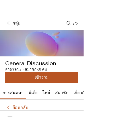
กลุ่ม
General Discussion
สาธารณะ
·
สมาชิก 68 คน
เข้าร่วม
การสนทนา
มีเดีย
ไฟล์
สมาชิก
เกี่ยวกับ
ย้อนกลับ