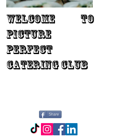
WELCOME TO
PICTURE
PERFECT
CATERING CLUB
Share