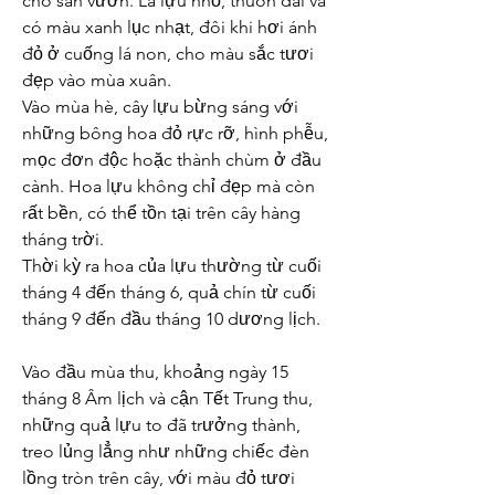
cho sân vườn. Lá lựu nhỏ, thuôn dài và 
có màu xanh lục nhạt, đôi khi hơi ánh 
đỏ ở cuống lá non, cho màu sắc tươi 
đẹp vào mùa xuân.
Vào mùa hè, cây lựu bừng sáng với 
những bông hoa đỏ rực rỡ, hình phễu, 
mọc đơn độc hoặc thành chùm ở đầu 
cành. Hoa lựu không chỉ đẹp mà còn 
rất bền, có thể tồn tại trên cây hàng 
tháng trời.
Thời kỳ ra hoa của lựu thường từ cuối 
tháng 4 đến tháng 6, quả chín từ cuối 
tháng 9 đến đầu tháng 10 dương lịch.
Vào đầu mùa thu, khoảng ngày 15 
tháng 8 Âm lịch và cận Tết Trung thu, 
những quả lựu to đã trưởng thành, 
treo lủng lẳng như những chiếc đèn 
lồng tròn trên cây, với màu đỏ tươi 