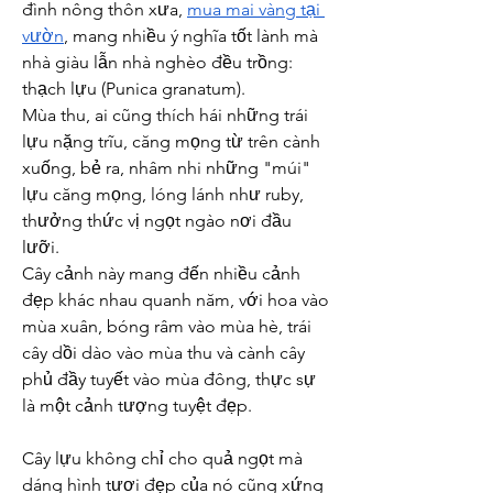
đình nông thôn xưa, 
mua mai vàng tại 
vườn
, mang nhiều ý nghĩa tốt lành mà 
nhà giàu lẫn nhà nghèo đều trồng: 
thạch lựu (Punica granatum).
Mùa thu, ai cũng thích hái những trái 
lựu nặng trĩu, căng mọng từ trên cành 
xuống, bẻ ra, nhâm nhi những "múi" 
lựu căng mọng, lóng lánh như ruby, 
thưởng thức vị ngọt ngào nơi đầu 
lưỡi.
Cây cảnh này mang đến nhiều cảnh 
đẹp khác nhau quanh năm, với hoa vào 
mùa xuân, bóng râm vào mùa hè, trái 
cây dồi dào vào mùa thu và cành cây 
phủ đầy tuyết vào mùa đông, thực sự 
là một cảnh tượng tuyệt đẹp.
Cây lựu không chỉ cho quả ngọt mà 
dáng hình tươi đẹp của nó cũng xứng 