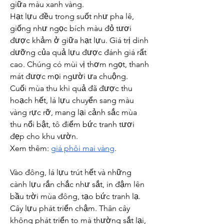
giữa màu xanh vàng.
Hạt lựu đều trong suốt như pha lê, 
giống như ngọc bích màu đỏ tươi 
được khảm ở giữa hạt lựu. Giá trị dinh 
dưỡng của quả lựu được đánh giá rất 
cao. Chúng có mùi vị thơm ngọt, thanh 
mát được mọi người ưa chuộng.
Cuối mùa thu khi quả đã được thu 
hoạch hết, lá lựu chuyển sang màu 
vàng rực rỡ, mang lại cảnh sắc mùa 
thu nổi bật, tô điểm bức tranh tươi 
đẹp cho khu vườn.
Xem thêm: 
giá phôi mai vàng
.
Vào đông, lá lựu trút hết và những 
cành lựu rắn chắc như sắt, in đậm lên 
bầu trời mùa đông, tạo bức tranh lạ.
Cây lựu phát triển chậm. Thân cây 
không phát triển to mà thường sắt lại, 