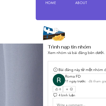
HOME
ABOUT
Trình nạp tin nhóm
Xem nhóm và bài đăng bên dưới.
Bài đăng này từ một nhóm 
Roma FD
11 ngày trước
·
đã tham gi
0
4 bình luận
Write a comment...