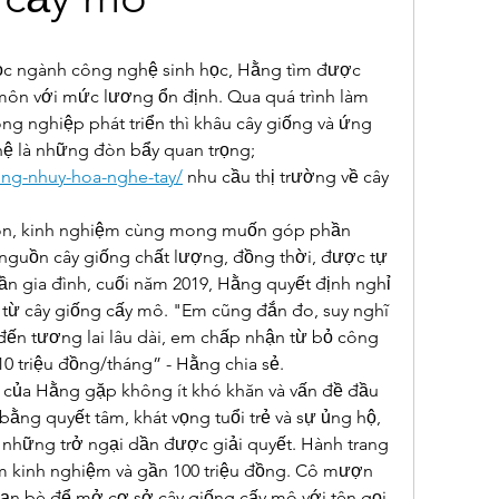
học ngành công nghệ sinh học, Hằng tìm được 
ôn với mức lương ổn định. Qua quá trình làm 
ng nghiệp phát triển thì khâu cây giống và ứng 
dụng khoa học công nghệ là những đòn bẩy quan trọng; 
ung-nhuy-hoa-nghe-tay/
 nhu cầu thị trường về cây 
môn, kinh nghiệm cùng mong muốn góp phần 
guồn cây giống chất lượng, đồng thời, được tự 
ần gia đình, cuối năm 2019, Hằng quyết định nghỉ 
 từ cây giống cấy mô. "Em cũng đắn đo, suy nghĩ 
ến tương lai lâu dài, em chấp nhận từ bỏ công 
0 triệu đồng/tháng” - Hằng chia sẻ.
của Hằng gặp không ít khó khăn và vấn đề đầu 
bằng quyết tâm, khát vọng tuổi trẻ và sự ủng hộ, 
 những trở ngại dần được giải quyết. Hành trang 
m kinh nghiệm và gần 100 triệu đồng. Cô mượn 
bạn bè để mở cơ sở cây giống cấy mô với tên gọi 