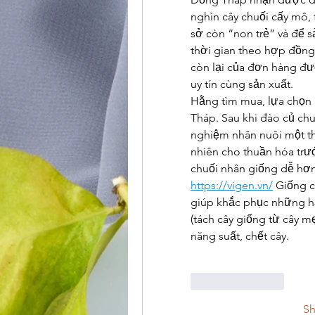
nghìn cây chuối cấy mô, 
sở còn “non trẻ” và để 
thời gian theo hợp đồng
còn lại của đơn hàng đư
uy tín cùng sản xuất.
Hằng tìm mua, lựa chọn g
Tháp. Sau khi đào củ chu
nghiệm nhân nuôi một th
nhiên cho thuần hóa trư
https://vigen.vn/
 Giống 
giúp khắc phục những hạ
(tách cây giống từ cây m
năng suất, chết cây.
Like
Reply
S