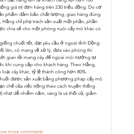
tổng giá trị đơn hàng trên 230 triệu đồng. Do cơ 
sản phẩm đảm bảo chất lượng, giao hàng đúng 
, Hằng chỉ phụ trách sản xuất một phần, phần 
ợc chia sẻ cho một phòng nuôi cấy mô khác có 
iống chuối tốt, đạt yêu cầu ở ngoài tỉnh Đồng 
ối lên, cô mang về xử lý, đưa vào phòng thí 
ời gian rồi mang cây để ngoài môi trường tự 
ớc khi cung cấp cho khách hàng. Theo Hằng, 
chuối nhân giống dễ hơn loại cây khác, tỷ lệ thành công hơn 80%. 
chuối được sản xuất bằng phương pháp cấy mô 
n chế của việc trồng theo cách truyền thống 
ẹ) như dễ nhiễm nấm, vàng lá và thối củ, giảm 
how more comments