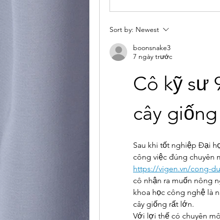
Sort by:
Newest
boonsnake3
7 ngày trước
Cô kỹ sư 
cây giống
Sau khi tốt nghiệp Đại 
https://vigen.vn/cong-d
cô nhận ra muốn nông ng
khoa học công nghệ là n
cây giống rất lớn.
Với lợi thế có chuyên 