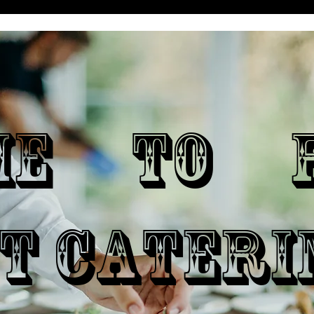
ME TO P
T CATERI