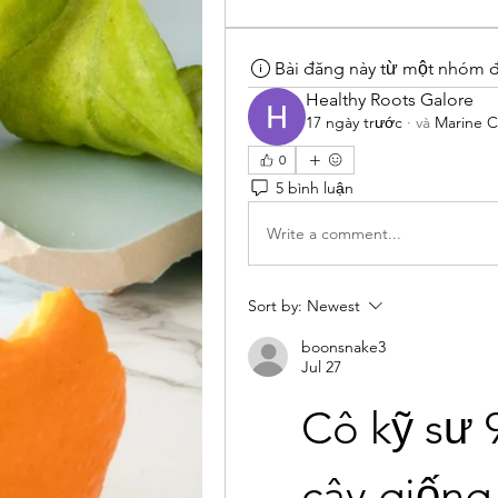
Bài đăng này từ một nhóm 
Healthy Roots Galore
17 ngày trước
·
và
Marine C
0
5 bình luận
Write a comment...
Sort by:
Newest
boonsnake3
Jul 27
Cô kỹ sư 
cây giống