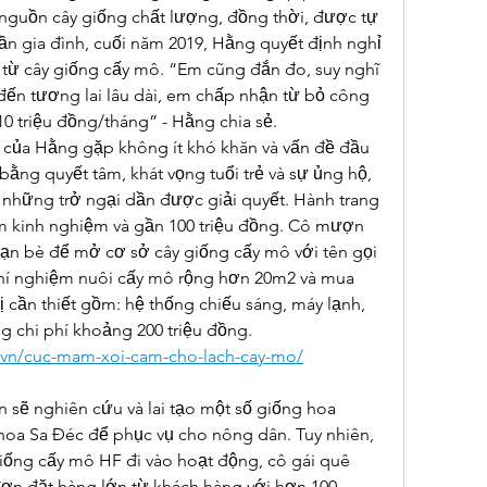
guồn cây giống chất lượng, đồng thời, được tự 
ần gia đình, cuối năm 2019, Hằng quyết định nghỉ 
 từ cây giống cấy mô. “Em cũng đắn đo, suy nghĩ 
ến tương lai lâu dài, em chấp nhận từ bỏ công 
0 triệu đồng/tháng” - Hằng chia sẻ.
của Hằng gặp không ít khó khăn và vấn đề đầu 
bằng quyết tâm, khát vọng tuổi trẻ và sự ủng hộ, 
 những trở ngại dần được giải quyết. Hành trang 
m kinh nghiệm và gần 100 triệu đồng. Cô mượn 
bạn bè để mở cơ sở cây giống cấy mô với tên gọi 
hí nghiệm nuôi cấy mô rộng hơn 20m2 và mua 
ị cần thiết gồm: hệ thống chiếu sáng, máy lạnh, 
g chi phí khoảng 200 triệu đồng.
n.vn/cuc-mam-xoi-cam-cho-lach-cay-mo/
 sẽ nghiên cứu và lai tạo một số giống hoa 
hoa Sa Đéc để phục vụ cho nông dân. Tuy nhiên, 
iống cấy mô HF đi vào hoạt động, cô gái quê 
n đặt hàng lớn từ khách hàng với hơn 100 