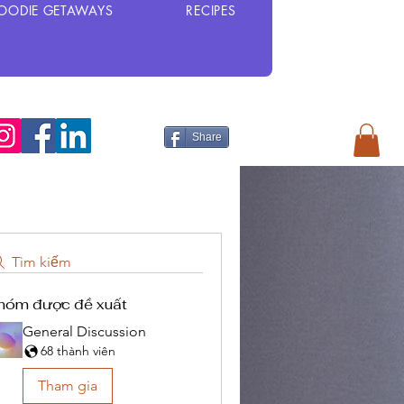
OODIE GETAWAYS
RECIPES
Share
Tìm kiếm
hóm được đề xuất
General Discussion
68 thành viên
Tham gia