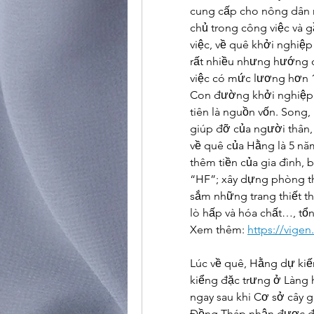
cung cấp cho nông dân n
chủ trong công việc và g
việc, về quê khởi nghiệp
rất nhiều nhưng hướng đ
việc có mức lương hơn 1
Con đường khởi nghiệp 
tiên là nguồn vốn. Song, 
giúp đỡ của người thân,
về quê của Hằng là 5 nă
thêm tiền của gia đình, 
“HF”; xây dựng phòng t
sắm những trang thiết th
lò hấp và hóa chất…, tổn
Xem thêm: 
https://vige
Lúc về quê, Hằng dự kiến
kiểng đặc trưng ở Làng 
ngay sau khi Cơ sở cây g
Đồng Tháp nhận được đơ